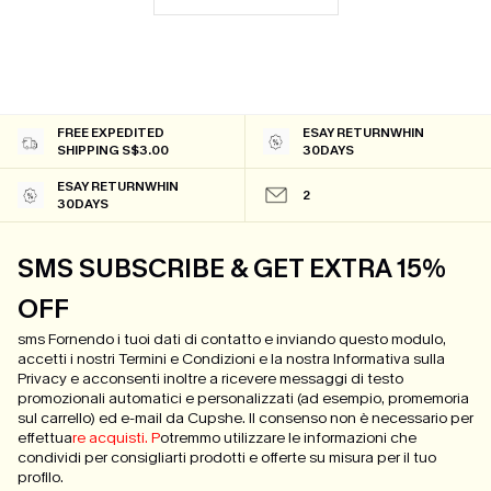
FREE EXPEDITED
ESAY RETURNWHIN
SHIPPING S$3.00
30DAYS
ESAY RETURNWHIN
2
30DAYS
SMS SUBSCRIBE & GET EXTRA 15%
OFF
sms Fornendo i tuoi dati di contatto e inviando questo modulo,
accetti i nostri Termini e Condizioni e la nostra Informativa sulla
Privacy e acconsenti inoltre a ricevere messaggi di testo
promozionali automatici e personalizzati (ad esempio, promemoria
sul carrello) ed e-mail da Cupshe. Il consenso non è necessario per
effettua
re acquisti. P
otremmo utilizzare le informazioni che
condividi per consigliarti prodotti e offerte su misura per il tuo
profilo.