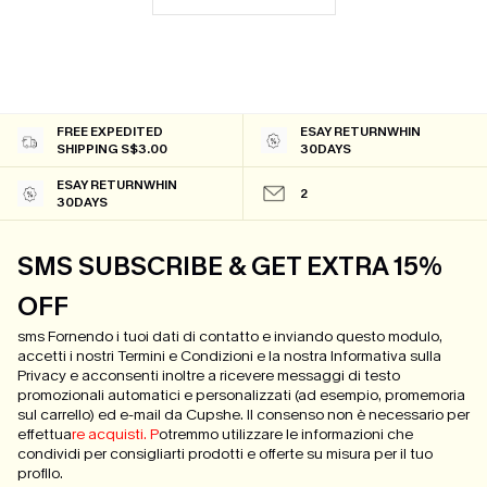
FREE EXPEDITED
ESAY RETURNWHIN
SHIPPING S$3.00
30DAYS
ESAY RETURNWHIN
2
30DAYS
SMS SUBSCRIBE & GET EXTRA 15%
OFF
sms Fornendo i tuoi dati di contatto e inviando questo modulo,
accetti i nostri Termini e Condizioni e la nostra Informativa sulla
Privacy e acconsenti inoltre a ricevere messaggi di testo
promozionali automatici e personalizzati (ad esempio, promemoria
sul carrello) ed e-mail da Cupshe. Il consenso non è necessario per
effettua
re acquisti. P
otremmo utilizzare le informazioni che
condividi per consigliarti prodotti e offerte su misura per il tuo
profilo.