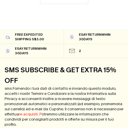
FREE EXPEDITED
ESAY RETURNWHIN
SHIPPING S$3.00
30DAYS
ESAY RETURNWHIN
2
30DAYS
SMS SUBSCRIBE & GET EXTRA 15%
OFF
sms Fornendo i tuoi dati di contatto e inviando questo modulo,
accetti i nostri Termini e Condizioni e la nostra Informativa sulla
Privacy e acconsenti inoltre a ricevere messaggi di testo
promozionali automatici e personalizzati (ad esempio, promemoria
sul carrello) ed e-mail da Cupshe. Il consenso non è necessario per
effettua
re acquisti. P
otremmo utilizzare le informazioni che
condividi per consigliarti prodotti e offerte su misura per il tuo
profilo.