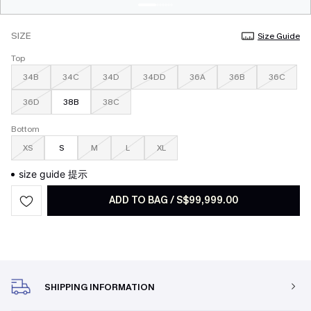
SIZE
Size Guide
Top
34B
34C
34D
34DD
36A
36B
36C
36D
38B
38C
Bottom
XS
S
M
L
XL
size guide 提示
ADD TO BAG
/
S$99,999.00
SHIPPING INFORMATION