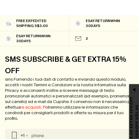
FREE EXPEDITED
ESAY RETURNWHIN
SHIPPING S$3.00
30DAYS
ESAY RETURNWHIN
2
30DAYS
SMS SUBSCRIBE & GET EXTRA 15%
OFF
sms Fornendo i tuoi dati di contatto e inviando questo modulo,
accetti i nostri Termini e Condizioni e la nostra Informativa sulla
Privacy e acconsenti inoltre a ricevere messaggi di testo
promozionali automatici e personalizzati (ad esempio, promemoria
E
X
T
R
A
1
0
%
O
F
F
S
$
3
.
0
0
E
X
T
R
A
1
0
O
F
F
S
$
3
.
0
0
E
X
T
R
A
1
0
%
O
F
F
S
$
3
.
0
sul carrello) ed e-mail da Cupshe. Il consenso non è necessario per
effettua
re acquisti. P
otremmo utilizzare le informazioni che
condividi per consigliarti prodotti e offerte su misura per il tuo
profilo.
+1